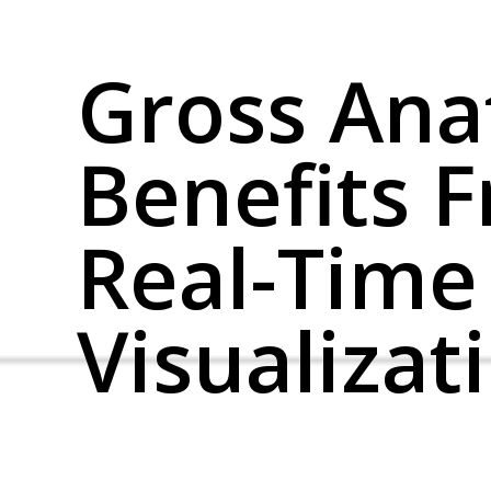
Gross An
Benefits 
Real-Time
Visualizat