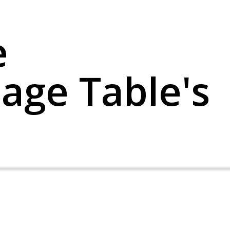
e
age Table's