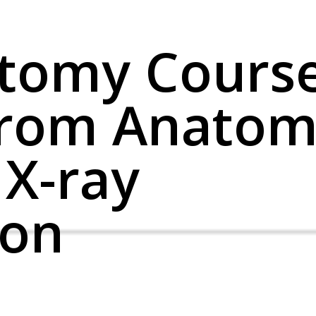
atomy Cours
From Anatom
 X-ray
ion